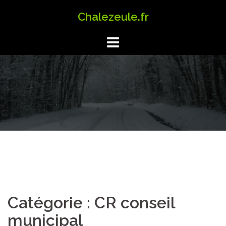
Aller
Chalezeule.fr
au
contenu
Catégorie :
CR conseil
municipal