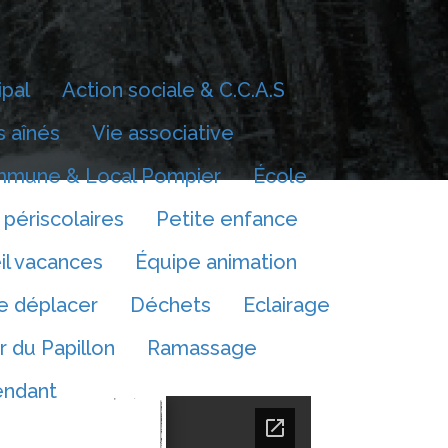
ipal
Action sociale & C.C.A.S
 aînés
Vie associative
mmune & Local Pompier
École
 périscolaires
Petite enfance
il vacances
Équipe animation
e déplacer
Déchets
Eclairage
r du Papillon
Ramassage
endant