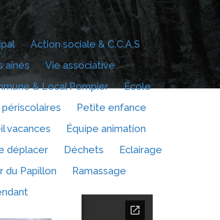
ipal
Action sociale & C.C.A.S
 aînés
Vie associative
mmune & Local Pompier
École
 périscolaires
Petite enfance
il vacances
Équipe animation
e déplacer
Déchets
Eclairage
r du Papillon
Ramassage
endant