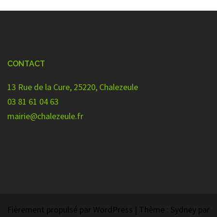
CONTACT
13 Rue de la Cure, 25220, Chalezeule
03 81 61 04 63
mairie@chalezeule.fr
Fièrement propulsé par WordPress
|
Thème :
Sydney
par