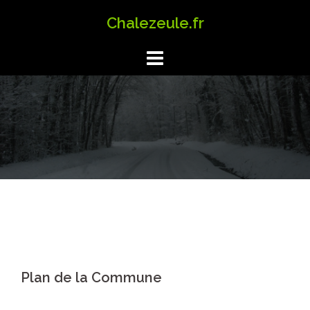
Aller
Chalezeule.fr
au
contenu
Plan de la Commune