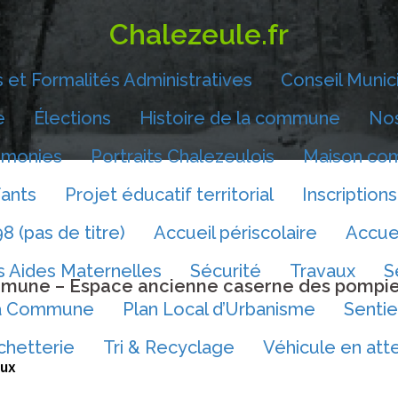
Chalezeule.fr
 et Formalités Administratives
Conseil Munic
e
Élections
Histoire de la commune
Nos
monies
Portraits Chalezeulois
Maison co
fants
Projet éducatif territorial
Inscriptions
8 (pas de titre)
Accueil périscolaire
Accue
s Aides Maternelles
Sécurité
Travaux
S
mmune – Espace ancienne caserne des pompie
la Commune
Plan Local d’Urbanisme
Sentie
chetterie
Tri & Recyclage
Véhicule en att
aux