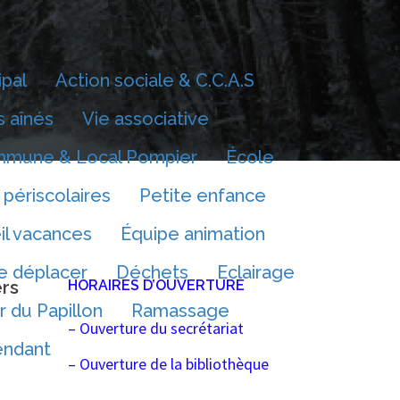
ipal
Action sociale & C.C.A.S
 aînés
Vie associative
mmune & Local Pompier
École
 périscolaires
Petite enfance
il vacances
Équipe animation
e déplacer
Déchets
Eclairage
rs
HORAIRES D’OUVERTURE
r du Papillon
Ramassage
– Ouverture du secrétariat
endant
– Ouverture de la bibliothèque