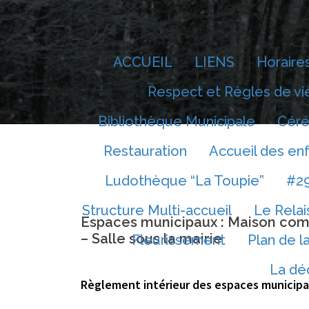
Aller
au
contenu
ACCUEIL
LIENS
Horaires
Respect et Règles de vi
Bibliothèque Municipale
Céré
Restauration
Accueil des en
Ludothèque “La Toupie”
#29
Structure Multi-accueil
Le Relai
Espaces municipaux : Maison co
– Salle sous la mairie
Fleurissement
Plan de 
La dé
Règlement intérieur des espaces municip