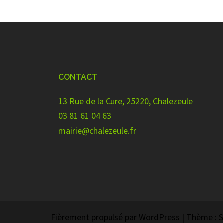
CONTACT
13 Rue de la Cure, 25220, Chalezeule
03 81 61 04 63
mairie@chalezeule.fr
Fièrement propulsé par WordPress
|
Thème :
S