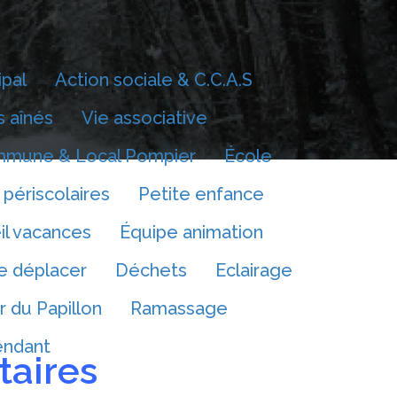
ipal
Action sociale & C.C.A.S
 aînés
Vie associative
mmune & Local Pompier
École
 périscolaires
Petite enfance
il vacances
Équipe animation
e déplacer
Déchets
Eclairage
r du Papillon
Ramassage
endant
taires