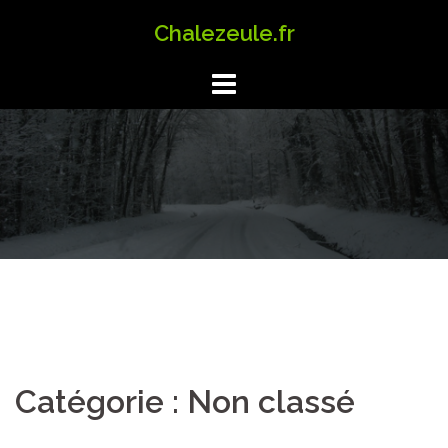
Aller
Chalezeule.fr
au
contenu
Catégorie :
Non classé