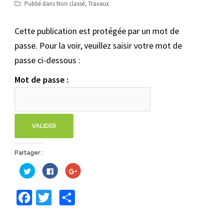
Publié dans
Non classé
,
Travaux
Cette publication est protégée par un mot de
passe. Pour la voir, veuillez saisir votre mot de
passe ci-dessous :
Mot de passe :
Partager :
Cliquez
Cliquez
Cliquez
pour
pour
pour
partager
partager
partager
sur
sur
sur
Facebook
Twitter
Partager
Twitter(ouvre
Facebook(ouvre
Google+
dans
dans
(ouvre
une
une
dans
nouvelle
nouvelle
une
fenêtre)
fenêtre)
nouvelle