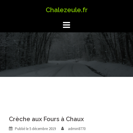
Aller
Chalezeule.fr
au
contenu
Crèche aux Fours à Chaux
Publié le
5 décembre 2019
admin8770