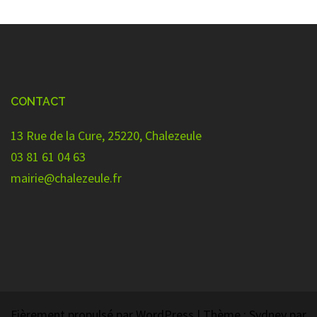
CONTACT
13 Rue de la Cure, 25220, Chalezeule
03 81 61 04 63
mairie@chalezeule.fr
Fièrement propulsé par WordPress
|
Thème :
Sydney
par