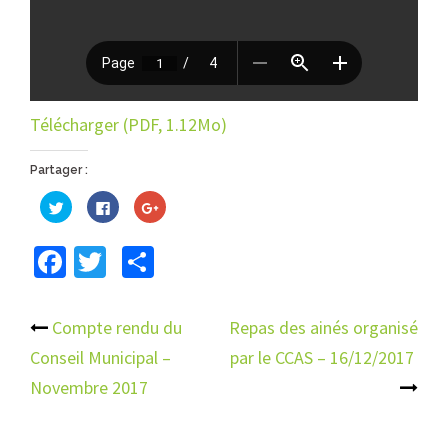
Télécharger (PDF, 1.12Mo)
Partager :
Cliquez
Cliquez
Cliquez
pour
pour
pour
partager
partager
partager
sur
sur
sur
Facebook
Twitter
Partager
Twitter(ouvre
Facebook(ouvre
Google+
dans
dans
(ouvre
une
une
dans
nouvelle
nouvelle
une
fenêtre)
fenêtre)
nouvelle
fenêtre)
Navigation
Compte rendu du
Repas des ainés organisé
Conseil Municipal –
par le CCAS – 16/12/2017
d’article
Novembre 2017