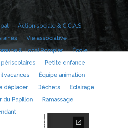
ipal
Action sociale & C.C.A.S
 aînés
Vie associative
mmune & Local Pompier
École
 périscolaires
Petite enfance
il vacances
Équipe animation
e déplacer
Déchets
Eclairage
r du Papillon
Ramassage
endant