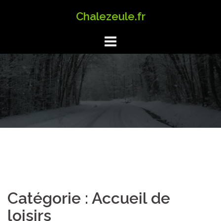
Aller
Chalezeule.fr
au
contenu
Catégorie :
Accueil de
loisirs