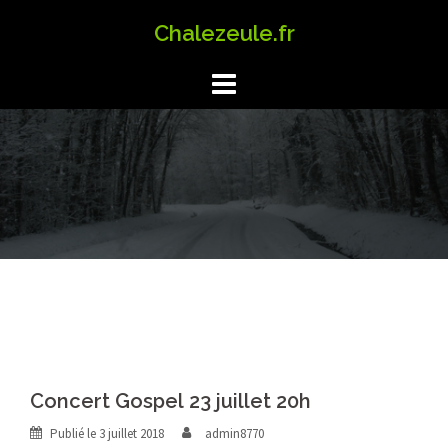
Aller
Chalezeule.fr
au
contenu
Concert Gospel 23 juillet 20h
Publié le
3 juillet 2018
admin8770