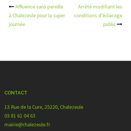
Navigation
Affluence sans pareille
Arrêté modifiant les
à Chalezeule pour la super
conditions d’éclairage
d’article
journée
public
CONTACT
13 Rue de la Cure, 25220, Chalezeule
03 81 61 04 63
mairie@chalezeule.fr