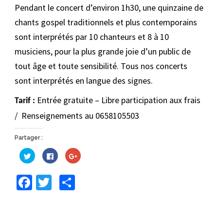
Pendant le concert d’environ 1h30, une quinzaine de
chants gospel traditionnels et plus contemporains
sont interprétés par 10 chanteurs et 8 à 10
musiciens, pour la plus grande joie d’un public de
tout âge et toute sensibilité. Tous nos concerts
sont interprétés en langue des signes.
Entrée gratuite – Libre participation aux frais
Tarif :
/ Renseignements au 0658105503
Partager :
Cliquez
Cliquez
Cliquez
pour
pour
pour
partager
partager
partager
sur
sur
sur
Facebook
Twitter
Partager
Twitter(ouvre
Facebook(ouvre
Google+
dans
dans
(ouvre
une
une
dans
nouvelle
nouvelle
une
fenêtre)
fenêtre)
nouvelle
fenêtre)