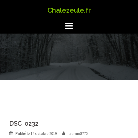
Aller
Chalezeule.fr
au
contenu
DSC_0232
Publié le
14 octobre 2019
admin8770