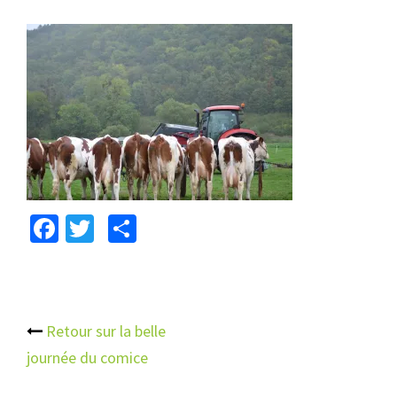
Facebook
Twitter
Partager
Navigation
Retour sur la belle
journée du comice
d’article