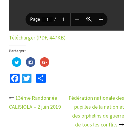
Télécharger (PDF, 447KB)
Partager :
Cliquez
Cliquez
Cliquez
pour
pour
pour
partager
partager
partager
sur
sur
sur
Facebook
Twitter
Partager
Twitter(ouvre
Facebook(ouvre
Google+
dans
dans
(ouvre
une
une
dans
nouvelle
nouvelle
une
fenêtre)
fenêtre)
nouvelle
fenêtre)
Navigation
13ème Randonnée
Fédération nationale des
CALISIOLA – 2 juin 2019
pupilles de la nation et
d’article
des orphelins de guerre
de tous les conflits