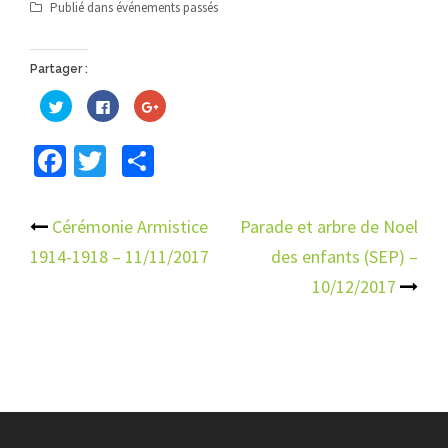
Publié dans
événements passés
Partager :
Cliquez
Cliquez
Cliquez
pour
pour
pour
partager
partager
partager
sur
sur
sur
Facebook
Twitter
Partager
Twitter(ouvre
Facebook(ouvre
Google+
dans
dans
(ouvre
une
une
dans
nouvelle
nouvelle
une
fenêtre)
fenêtre)
nouvelle
fenêtre)
Navigation
Cérémonie Armistice
Parade et arbre de Noel
1914-1918 – 11/11/2017
des enfants (SEP) –
d’article
10/12/2017