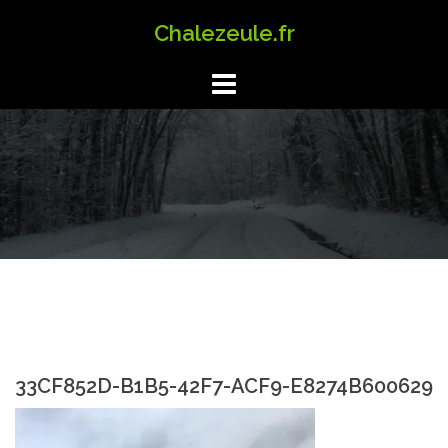
Aller
Chalezeule.fr
au
contenu
33CF852D-B1B5-42F7-ACF9-E8274B600629