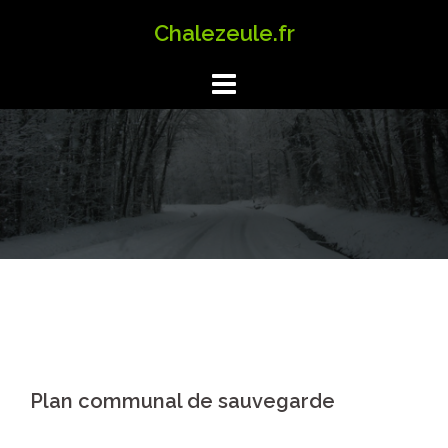
Aller
Chalezeule.fr
au
contenu
Plan communal de sauvegarde