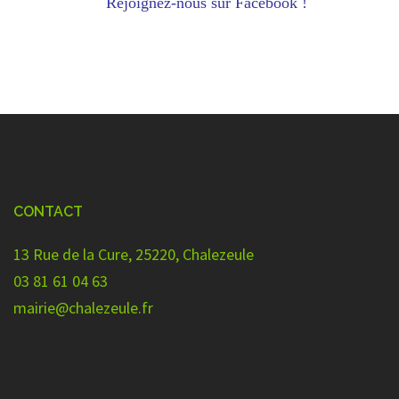
Rejoignez-nous sur Facebook !
CONTACT
13 Rue de la Cure, 25220, Chalezeule
03 81 61 04 63
mairie@chalezeule.fr