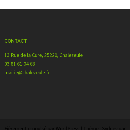
CONTACT
13 Rue de la Cure, 25220, Chalezeule
03 81 61 04 63
mairie@chalezeule.fr
Fièrement propulsé par WordPress
|
Thème :
Sydney
par