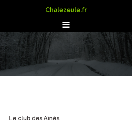
Aller
Chalezeule.fr
au
contenu
Le club des Aînés