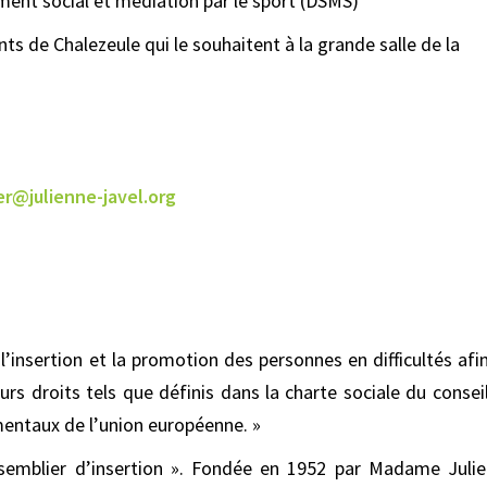
ment social et médiation par le sport (DSMS)
nts de Chalezeule qui le souhaitent à la grande salle de la
er@julienne-javel.org
l’insertion et la promotion des personnes en difficultés afi
urs droits tels que définis dans la charte sociale du consei
mentaux de l’union européenne. »
nsemblier d’insertion ». Fondée en 1952 par Madame Juli