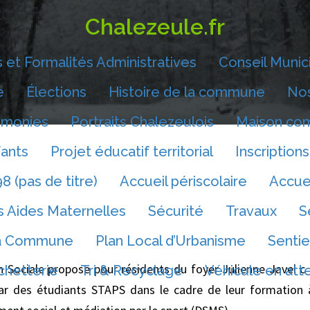
Chalezeule.fr
 et Formalités Administratives
Conseil Munic
e
Élections
Histoire de la commune
Nos
monies
Portraits Chalezeulois
Maison co
fants
Projet éducatif territorial
Inscriptions
8 (pas de titre)
Accueil périscolaire
Accue
s Aides Maternelles
Sécurité
Travaux
S
la Commune
Plan Local d’Urbanisme
Sentie
 Sociale propose pour résidents du foyer Julienne Javel c
chetterie
Tri & Recyclage
Véhicule en att
 par des étudiants STAPS dans le cadre de leur formation 