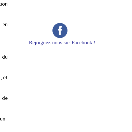
tion
s en
Rejoignez-nous sur Facebook !
r du
, et
é de
 un