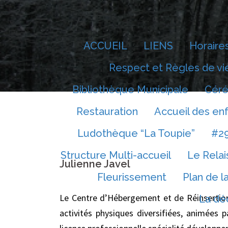
Aller
au
contenu
ACCUEIL
LIENS
Horaires
Respect et Règles de vi
Bibliothèque Municipale
Céré
Restauration
Accueil des en
Ludothèque “La Toupie”
#29
Structure Multi-accueil
Le Relai
Julienne Javel
Fleurissement
Plan de 
Le Centre d’Hébergement et de Réinsertion
La dé
activités physiques diversifiées, animées