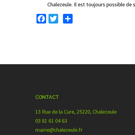
Chalezeule. Il est toujours possible de
Facebook
Twitter
Partager
CONTACT
13 Rue de la Cure, 25220, Chalezeule
03 81 61 04 63
mairie@chalezeule.fr