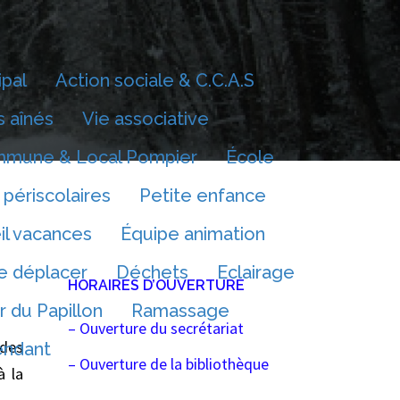
ipal
Action sociale & C.C.A.S
 aînés
Vie associative
mmune & Local Pompier
École
 périscolaires
Petite enfance
il vacances
Équipe animation
e déplacer
Déchets
Eclairage
HORAIRES D’OUVERTURE
r du Papillon
Ramassage
– Ouverture du secrétariat
 des
endant
– Ouverture de la bibliothèque
à la