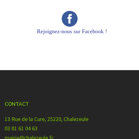
Rejoignez-nous sur Facebook !
CONTACT
13 Rue de la Cure, 25220, Chalezeule
03 81 61 04 63
mairie@chalezeule.fr