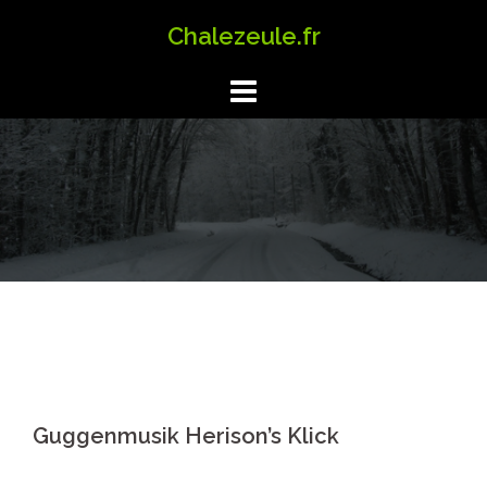
Aller
Chalezeule.fr
au
contenu
Guggenmusik Herison’s Klick